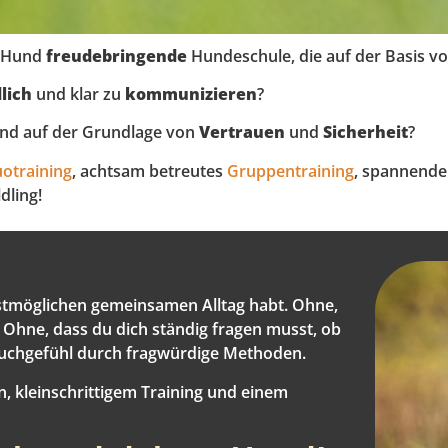
d Hund
freudebringende
Hundeschule, die auf der Basis v
lich
und klar zu
kommunizieren
?
und auf der Grundlage von
Vertrauen
und
Sicherheit
?
otraining
, achtsam betreutes
Gruppentraining
, spannende
dling!
stmöglichen gemeinsamen Alltag habt. Ohne,
. Ohne, dass du dich ständig fragen musst, ob
auchgefühl durch fragwürdige Methoden.
n, kleinschrittigem Training und einem