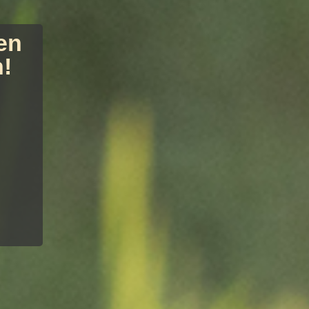
en
n!