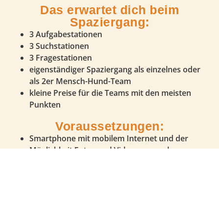
Das erwartet dich beim
Spaziergang:
3 Aufgabestationen
3 Suchstationen
3 Fragestationen
eigenständiger Spaziergang als einzelnes oder
als 2er Mensch-Hund-Team
kleine Preise für die Teams mit den meisten
Punkten
Voraussetzungen:
Smartphone mit mobilem Internet und der
Möglichkeit Fotos und Videos zu machen
Brustgeschirr für deinen Hund
Leine mit ausreichend Radius für deinen Hund
tolle Leckerchen oder andere Belohnungen für
deinen Hund
Teilnahme mit Hunden jeden Trainingsstands