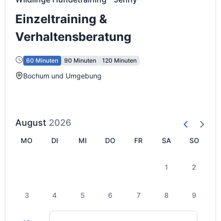
Einzeltraining &
Verhaltensberatung
60 Minuten
90 Minuten
120 Minuten
Bochum und Umgebung
August
2026
MO
DI
MI
DO
FR
SA
SO
1
2
3
4
5
6
7
8
9