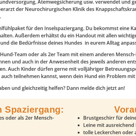
, Wundversorgung, Atemwegsicherung usw. verwendet und g
berarzt der Neurochirurgischen Klinik des Knappschaftsk
.
lfühlpaket für den Inselspaziergang. Du bekommst eine Kart
nhalten. Außerdem erhältst du ein Handout mit allen wichtig
und die Bedürfnisse deines Hundes in eurem Alltag anpas
h-Hund-Team oder als 2er Team mit einem anderen Mensch-
ennen und auch in der Anwesenheit des jeweils anderen ent
gen. Auch Kinder dürfen gerne mit volljähriger Betreuung
 du auch teilnehmen kannst, wenn dein Hund ein Problem 
ben und gleichzeitig helfen? Dann melde dich jetzt an!
m Spaziergang:
Vora
es oder als 2er Mensch-
Brustgeschirr für dei
Leine mit ausreichend
tolle Leckerchen oder