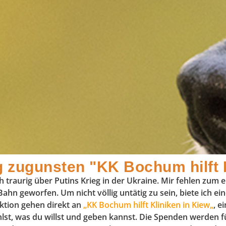
g zugunsten "KK Bochum hilft K
h traurig über Putins Krieg in der Ukraine. Mir fehlen zum 
Bahn geworfen. Um nicht völlig untätig zu sein, biete ich 
ktion gehen direkt an
„
KK Bochum hilft Kliniken in Kiew
„
, 
t, was du willst und geben kannst. Die Spenden werden 